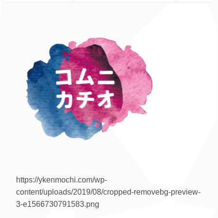
https://ykenmochi.com/wp-
content/uploads/2019/08/cropped-removebg-preview-
3-e1566730791583.png