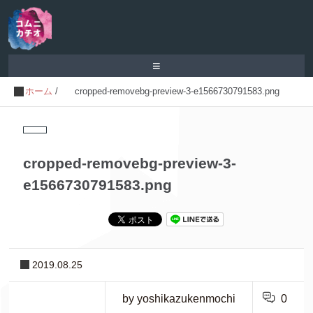
≡
ホーム
/
cropped-removebg-preview-3-e1566730791583.png
cropped-removebg-preview-3-
e1566730791583.png
2019.08.25
by yoshikazukenmochi
0