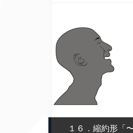
１６．縮約形「