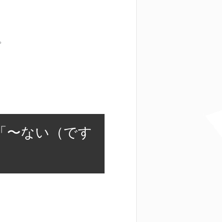
。
「〜ない（です