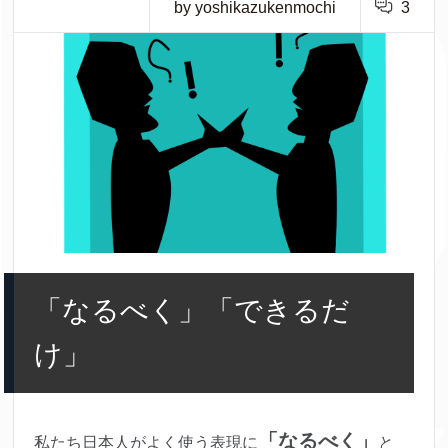
by yoshikazukenmochi
3
「なるべく」「できるだ
け」
「なるべく」
私たち日本人がよく使う表現に
と